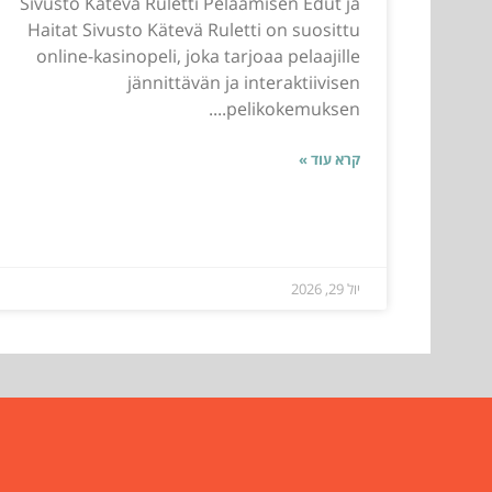
Sivusto Kätevä Ruletti Pelaamisen Edut ja
Haitat Sivusto Kätevä Ruletti on suosittu
online-kasinopeli, joka tarjoaa pelaajille
jännittävän ja interaktiivisen
pelikokemuksen....
קרא עוד »
יול 29, 2026