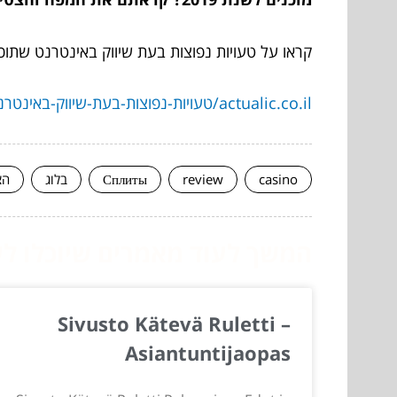
קראו על טעויות נפוצות בעת שיווק באינטרנט שתוכ
actualic.co.il/טעויות-נפוצות-בעת-שיווק-באינטרנט/
casino
review
Сплиты
בלוג
הצ
המשך לעוד מאמרים שיוכלו לעז
Sivusto Kätevä Ruletti –
Asiantuntijaopas