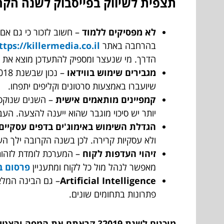
תצפית לשיווק בפייסבוק לשנה הקר
לא מפסיקים ללמוד
– חשוב לזכור כי גם אם 
בהרחבה באתר
ttps://killermedia.co.il
הדרך. מי שנעצר ומספיק להתעדכן מוצא את 
מגבירים שימוש בווידאו
שיועברו באמצעות סרטונים וקליפים יתפחו.
קמפיינים מותאמים אישית
– השנים שנוקפו
יותר יש סיכוי מוגבר שהוא ייענה להצעה. הע
הגדלת השימוש באימוג'ים בדפים עסקיים
ולא עסקיות קרירה. לכן בשנה הקרובה ילך השימ
זיהוי העדפות לקוח
– המערכת לומדת לזהות 
מאפשר לנהל מול כל לקוח ומתעניין
פרסום ב
Artificial Intelligence
– גם הבינה המלא
פתרונות בתחומים שונים.
מוכנים לשנת 2019? קראתם את המפה והצטיידתם בכל המידע הנחוץ? הכון הכן צא, הדרך מתחילה ומובילה אותנו לשנה מלאת עשייה.