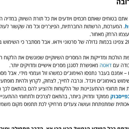
ובה
אתם בטוחים שאתם חכמים ויודעים את כל תורת השיווק במדיה הדי
h
. המערכות, הרשתות החברתיות, הפיצ'רים וכל מה שקשור לעול
עצמו הרחק מאחור.
– נכון שבשנת 2018 צפינו בכמות גדולה של סרטוני וידאו. אבל מסתבר כי הש
ת הולכות ומדייקות את המסרים השיווקיים שפוגשים את הלקוח הפ
בודה עם
דאטה
מאפשרת לסגנן מסרים אישיים ומדויקים יותר.
– אמנם בעבר נתפסו האימוג'ים כמשהו זול ועממי מידי. אבל מס
וש באימוג'ים ויגדל. ונרבה לחייך, לצחוק, לקרוץ ולהיות מופתע
את תחומי ההתעניינות של הלקוחות ולהציע להם בהתאם לכך הצע
פייסבוק
ממוקד ומדויק ביותר, בהתאם לצרכים ולתחומי ההתעניינ
כותית שמתפתחת ועושה צעדים מרחיקי לכת תתפוס מקום משמעותי 