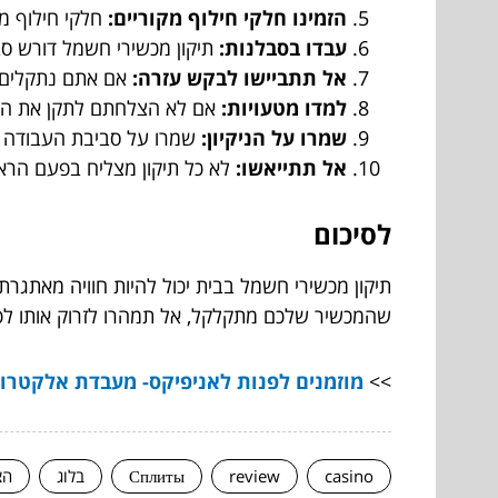
הזמינו חלקי חילוף מקוריים:
חלקי חילוף מק
עבדו בסבלנות:
תיקון מכשירי חשמל דורש סבל
אל תתביישו לבקש עזרה:
אם אתם נתקלים ב
למדו מטעויות:
אם לא הצלחתם לתקן את המכ
שמרו על הניקיון:
שמרו על סביבת העבודה של
אל תתייאשו:
לא כל תיקון מצליח בפעם הראש
לסיכום
תיקון מכשירי חשמל בבית יכול להיות חוויה מאתגר
שהמכשיר שלכם מתקלקל, אל תמהרו לזרוק אותו לפח
>>
מוזמנים לפנות לאניפיקס- מעבדת אלקטרו
casino
review
Сплиты
בלוג
הצ