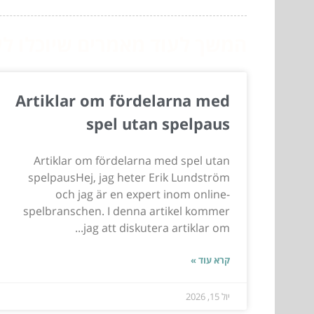
המשך לעוד מאמרים שיוכלו לעז
Artiklar om fördelarna med
spel utan spelpaus
Artiklar om fördelarna med spel utan
spelpausHej, jag heter Erik Lundström
och jag är en expert inom online-
spelbranschen. I denna artikel kommer
jag att diskutera artiklar om...
קרא עוד »
יול 15, 2026