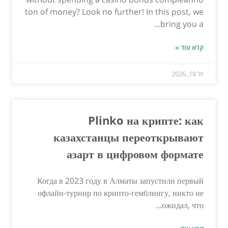
ton of money? Look no further! In this post, we
bring you a...
קרא עוד »
יול 18, 2026
Plinko на крипте: как
казахстанцы переоткрывают
азарт в цифровом формате
Когда в 2023 году в Алматы запустили первый
офлайн-турнир по крипто-гемблингу, никто не
ожидал, что...