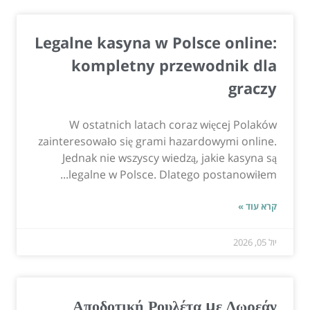
Legalne kasyna w Polsce online:
kompletny przewodnik dla
graczy
W ostatnich latach coraz więcej Polaków
zainteresowało się grami hazardowymi online.
Jednak nie wszyscy wiedzą, jakie kasyna są
legalne w Polsce. Dlatego postanowiłem...
קרא עוד »
יול 05, 2026
Αποδοτική Ρουλέτα με Δωρεάν