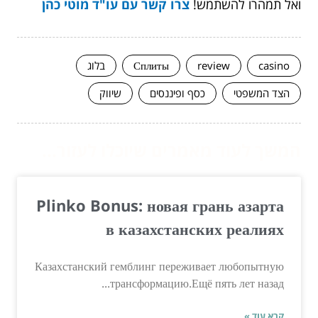
ואל תמהרו להשתמש!
צרו קשר עם עו"ד מוטי כהן
casino
review
Сплиты
בלוג
הצד המשפטי
כסף ופיננסים
שיווק
המשך לעוד מאמרים שיוכלו לעזור...
Plinko Bonus: новая грань азарта
в казахстанских реалиях
Казахстанский гемблинг переживает любопытную
трансформацию.Ещё пять лет назад...
קרא עוד »