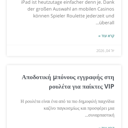
iPad ist heutzutage einfacher denn je. Dank
der großen Auswahl an mobilen Casinos
können Spieler Roulette jederzeit und
überall...
קרא עוד »
יול 04, 2026
Αποδοτική μπόνους εγγραφής στη
ρουλέτα για παίκτες VIP
Η ρουλέτα είναι ένα από τα πιο δημοφιλή παιχνίδια
καζίνο παγκοσμίως και προσφέρει μια
συναρπαστική...
קרא עוד »